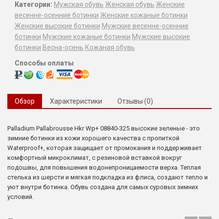
Категории:
Мужская обувь
Женская обувь
Женские
весенне-осенние ботинки
Женские кожаные ботинки
Женские высокие ботинки
Мужские весенне-осенние
ботинки
Мужские кожаные ботинки
Мужские высокие
ботинки
Весна-осень
Кожаная обувь
Способы оплаты
Обзор
Характеристики
Отзывы (0)
Palladium
Pallabrousse
Hkr
Wp
+
08840
-
325
высокие
зеленые
- это
зимние ботинки из кожи хорошего качества
с
пропиткой
Waterproof
+, которая защищает от промокания и поддерживает
комфортный микроклимат, с резиновой
вставкой
вокруг
подошвы
, для повышения водонепроницаемости верха. Теплая
стелька из шерсти и
мягкая
подкладка
из
флиса
, создают тепло и
уют внутри ботинка. Обувь создана для самых суровых зимних
условий.