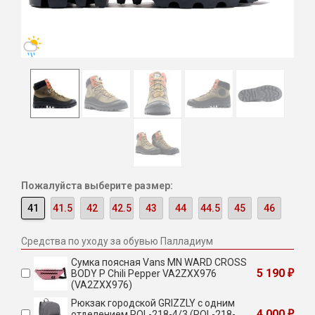
Пожалуйста выберите размер:
41
41.5
42
42.5
43
44
44.5
45
46
Средства по уходу за обувью Палладиум
Сумка поясная Vans MN WARD CROSS
5 190
BODY P Chili Pepper VA2ZXX976
₽
(VA2ZXX976)
Рюкзак городской GRIZZLY с одним
4 000
отделением RQL-218-4/3 (RQL-218-
₽