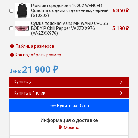
Рюкзак городской 610202 WENGER
6 360
Quadma с одним отделением, черный
₽
(610202)
Сумка поясная Vans MN WARD CROSS
5 190
BODY P Chili Pepper VA2ZXX976
₽
(VA2ZXX976)
Таблица размеров
Как подобрать размер
21 900
₽
Цена:
Купить
Купить в 1 клик
Купить на Ozon
Информация о доставке
Москва