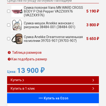
Средства по уходу за обувью Палладиум
Сумка поясная Vans MN WARD CROSS
5 190
BODY P Chili Pepper VA2ZXX976
₽
(VA2ZXX976)
Сумка-мешок Anekke женская с
3 800
₽
рисунком 38484-001 (38484-001)
Сумка Anekke Dreamverse маленькая
5 650
₽
на молнии 39703-907 (39703-907)
Таблица размеров
Как подобрать размер
13 900
₽
Цена:
Купить
Купить в 1 клик
Купить на Ozon