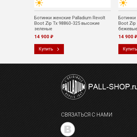
llacup Flame
Ботинки женские Palladium Revolt
Ботинки 
ные светло-
Boot Zip Tx 98860-325 высокие
Boot Zip
зеленые
бежевы
14 900
14 900
₽
Купить
Купит
СВЯЗАТЬСЯ С НАМИ