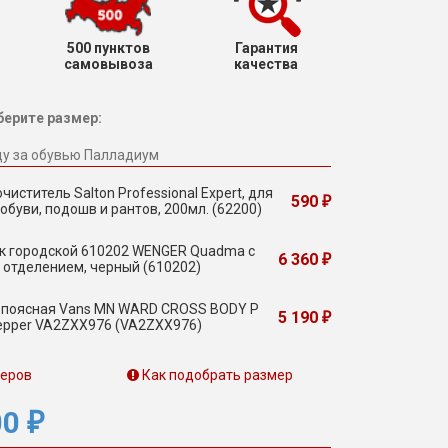
500 пунктов
Гарантия
самовывоза
качества
ерите размер:
ду за обувью Палладиум
чиститель Salton Professional Expert, для
590
₽
обуви, подошв и рантов, 200мл. (62200)
к городской 610202 WENGER Quadma с
6 360
₽
 отделением, черный (610202)
 поясная Vans MN WARD CROSS BODY P
5 190
₽
 Pepper VA2ZXX976 (VA2ZXX976)
меров
Как подобрать размер
00
₽