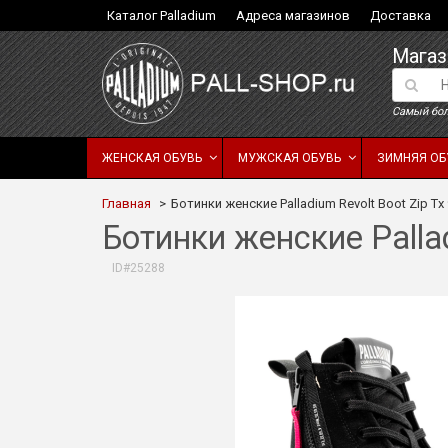
Каталог Palladium
Адреса магазинов
Доставка
Магаз
Самый бол
ЖЕНСКАЯ ОБУВЬ
МУЖСКАЯ ОБУВЬ
ЗИМНЯЯ ОБ
Главная
Ботинки женские Palladium Revolt Boot Zip T
Ботинки женские Palla
ID#25288