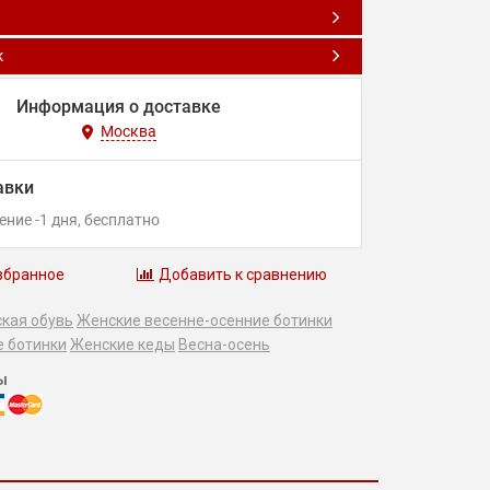
к
Информация о доставке
Москва
авки
чение
-1
дня
Бесплатно
збранное
Добавить к сравнению
кая обувь
Женские весенне-осенние ботинки
е ботинки
Женские кеды
Весна-осень
ы