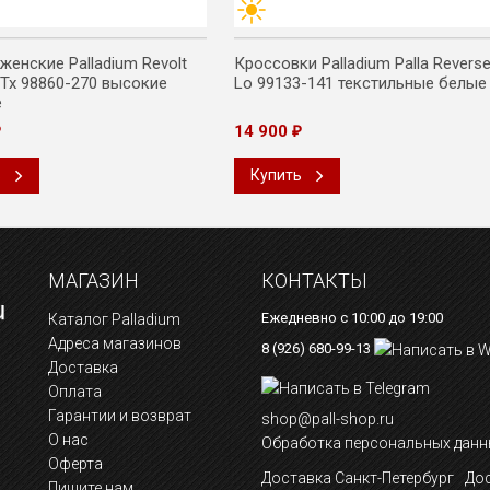
женские Palladium Revolt
Кроссовки Palladium Palla Revers
 Tx 98860-270 высокие
Lo 99133-141 текстильные белые
е
14 900
₽
₽
ь
Купить
МАГАЗИН
КОНТАКТЫ
Ежедневно с 10:00 до 19:00
Каталог Palladium
Адреса магазинов
8 (926) 680-99-13
Доставка
Оплата
Гарантии и возврат
shop@pall-shop.ru
О нас
Обработка персональных данн
Оферта
Доставка Санкт-Петербург
Дос
Пишите нам