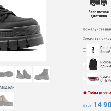
Бесплатная
доставка
Пожалуйста выб
Средства по ухо
Пена-о
белой 
Рюкза
одним
Сумка
Chili
 Модели
Таблица раз
14 9
Цена: