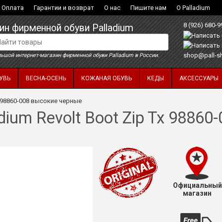
Оплата
Гарантии и возврат
О нас
Пишите нам
О Palladium
8 (926) 680-9
ин фирменной обуви Palladium
shop@pall-s
ьшой интернет-магазин фирменной обуви Palladium в России.
УВЬ
ВЕСНА-ОСЕНЬ
КОЖАНАЯ ОБУВЬ
КЕДЫ
АКСЕССУАРЫ
x 98860-008 высокие черные
dium Revolt Boot Zip Tx 9886
Официальный
магазин