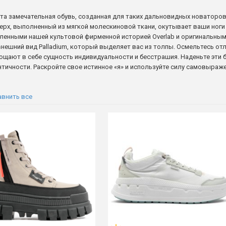
 - эта замечательная обувь, созданная для таких дальновидных новатор
ерх, выполненный из мягкой молескиновой ткани, окутывает ваши ноги
овленными нашей культовой фирменной историей Overlab и оригинальны
ешний вид Palladium, который выделяет вас из толпы. Осмельтесь отли
лощают в себе сущность индивидуальности и бесстрашия. Наденьте эти 
нтичности. Раскройте свое истинное «я» и используйте силу самовыраж