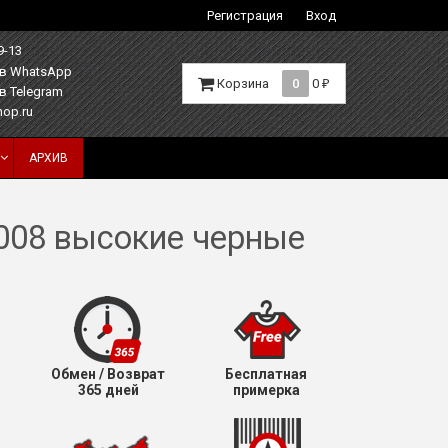
Регистрация
Вход
9-13
Корзина
0
0
₽
hop.ru
АРХИВ
0-008 высокие черные
Обмен / Возврат
Бесплатная
365 дней
примерка