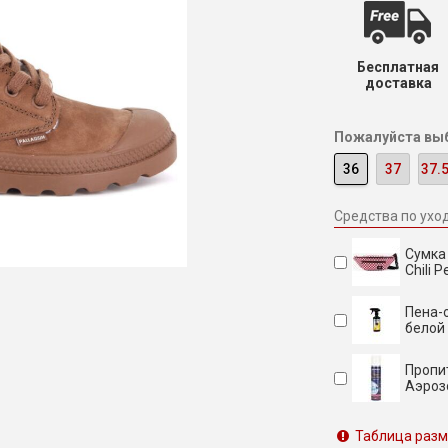
Бесплатная
доставка
Пожалуйста выб
36
37
37.
Средства по ухо
Сумка
Chili
Пена-о
белой 
Пропит
Аэроз
Таблица раз