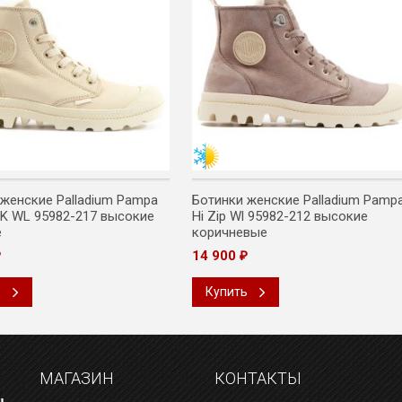
 женские Palladium Pampa
Ботинки женские Palladium Pamp
BK WL 95982-217 высокие
Hi Zip Wl 95982-212 высокие
е
коричневые
14 900
₽
₽
ь
Купить
МАГАЗИН
КОНТАКТЫ