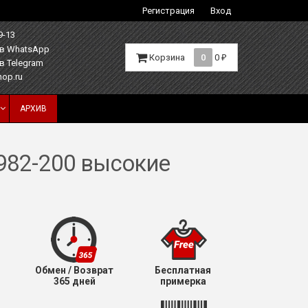
Регистрация
Вход
9-13
Корзина
0
0
₽
hop.ru
АРХИВ
982-200 высокие
Обмен / Возврат
Бесплатная
365 дней
примерка