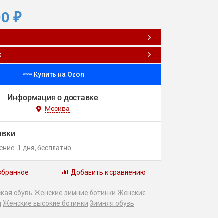
00
₽
к
Купить на Ozon
Информация о доставке
Москва
авки
чение
-1
дня
Бесплатно
збранное
Добавить к сравнению
кая обувь
Женские зимние ботинки
Женские
и
Женские высокие ботинки
Зимняя обувь