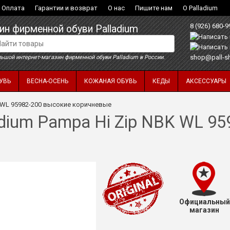
Оплата
Гарантии и возврат
О нас
Пишите нам
О Palladium
8 (926) 680-9
ин фирменной обуви Palladium
shop@pall-s
ьшой интернет-магазин фирменной обуви Palladium в России.
УВЬ
ВЕСНА-ОСЕНЬ
КОЖАНАЯ ОБУВЬ
КЕДЫ
АКСЕССУАРЫ
K WL 95982-200 высокие коричневые
adium Pampa Hi Zip NBK WL 95
Официальный
магазин