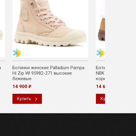
a
Ботинки женские Palladium Pampa
Ботинки женские P
Hi Zip Wl 95982-271 высокие
NBK WL 97962-237
бежевые
коричневые
14 900
14 600
₽
₽
Купить
Купить