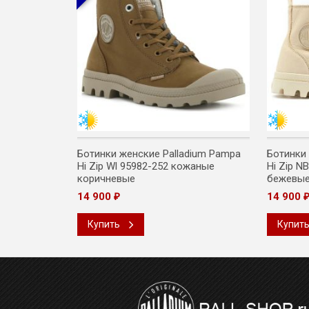
a Hi Zip Wl
Ботинки женские Palladium Pampa
Ботинки
ро-зеленые
Hi Zip Wl 95982-252 кожаные
Hi Zip N
коричневые
бежевы
14 900
14 900
₽
Купить
Купит