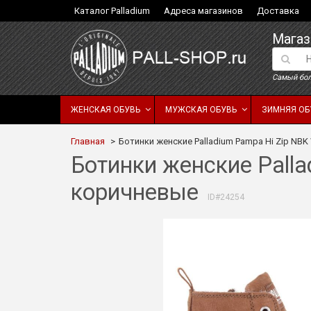
Каталог Palladium
Адреса магазинов
Доставка
Магаз
Самый бол
ЖЕНСКАЯ ОБУВЬ
МУЖСКАЯ ОБУВЬ
ЗИМНЯЯ ОБ
Главная
Ботинки женские Palladium Pampa Hi Zip NB
Ботинки женские Pall
коричневые
ID#24254