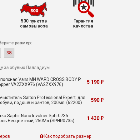
500 пунктов
Гарантия
самовывоза
качества
ерите размер:
5
38
ду за обувью Палладиум
 поясная Vans MN WARD CROSS BODY P
5 190
₽
 Pepper VA2ZXX976 (VA2ZXX976)
чиститель Salton Professional Expert, для
590
₽
обуви, подошв и рантов, 200мл. (62200)
ка Saphir Nano Invulner Sphr0735
1 430
₽
оль Бесцветный, 250Мл (SPHR0735)
меров
Как подобрать размер