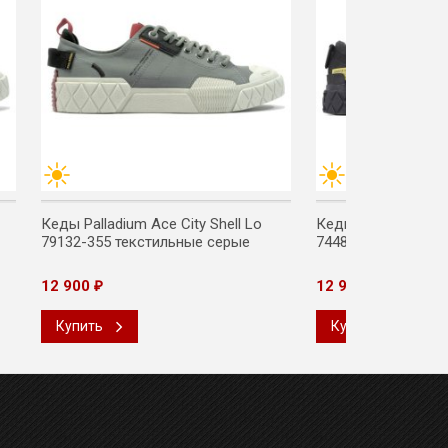
Кеды Palladium Ace City Shell Lo
Кеды Palladium Pal
79132-355 текстильные серые
74488-060 текстил
12 900
12 900
₽
₽
Купить
Купить