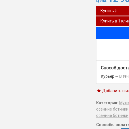
Цена:
Купить
Купить в 1 кли
Способ дост
Курьер
В те
Добавить в и
Категории:
Мужс
осенние ботинки
осенние ботинки
Способы оплат