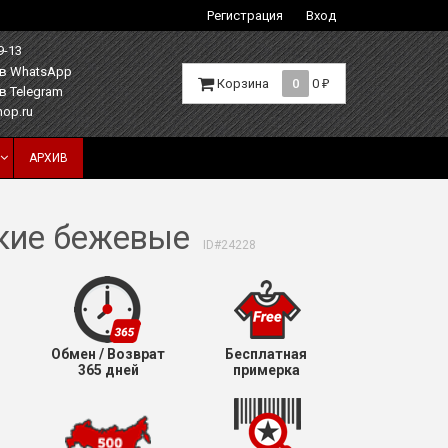
Регистрация
Вход
9-13
Корзина
0
0
₽
hop.ru
АРХИВ
окие бежевые
ID#24228
Обмен / Возврат
Бесплатная
365 дней
примерка