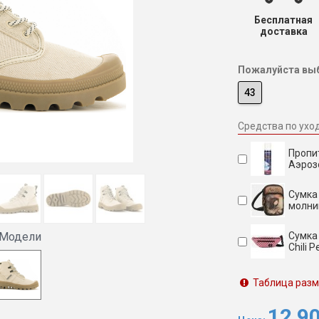
Бесплатная
доставка
Пожалуйста выб
43
Средства по ухо
Пропит
Аэроз
Сумка
молни
 Модели
Сумка
Chili
Таблица раз
12 9