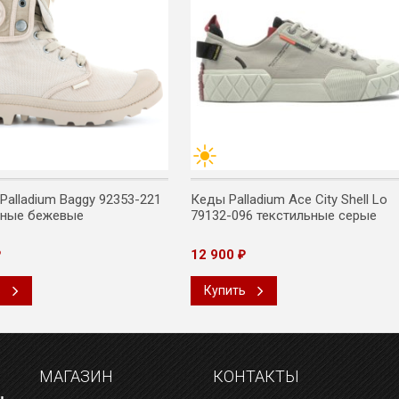
Palladium Baggy 92353-221
Кеды Palladium Ace City Shell Lo
ьные бежевые
79132-096 текстильные серые
12 900
₽
₽
ь
Купить
МАГАЗИН
КОНТАКТЫ