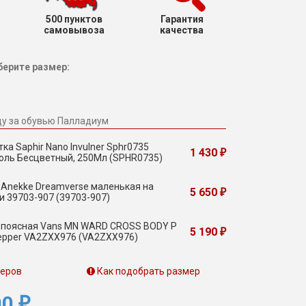
500 пунктов
Гарантия
самовывоза
качества
ерите размер:
ду за обувью Палладиум
ка Saphir Nano Invulner Sphr0735
1 430
₽
оль Бесцветный, 250Мл (SPHR0735)
 Anekke Dreamverse маленькая на
5 650
₽
и 39703-907 (39703-907)
 поясная Vans MN WARD CROSS BODY P
5 190
₽
 Pepper VA2ZXX976 (VA2ZXX976)
меров
Как подобрать размер
00
₽