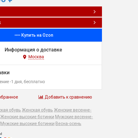
к
Купить на Ozon
Информация о доставке
Москва
авки
чение
-1
дня
Бесплатно
збранное
Добавить к сравнению
кая обувь
Женская обувь
Женские весенне-
Женские высокие ботинки
Мужские весенне-
Мужские высокие ботинки
Весна-осень
ы