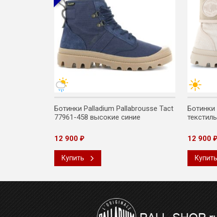
ium Revolt
Ботинки Palladium Pallabrousse Tact
Ботинки 
-267 высокие
77961-458 высокие синие
текстил
12 900
12 900
₽
Купить
Купит