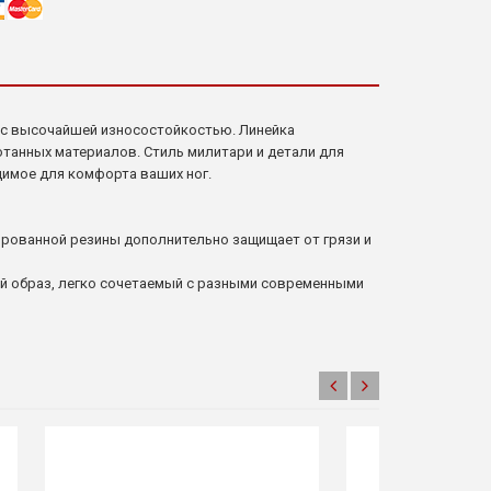
и с высочайшей износостойкостью. Линейка
ботанных материалов. Стиль милитари и детали для
димое для комфорта ваших ног.
ированной резины дополнительно защищает от грязи и
ый образ, легко сочетаемый с разными современными