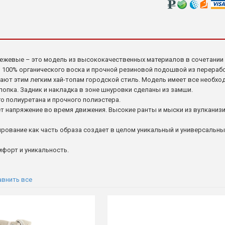
ие бежевые – это модель из высококачественных материалов в сочетани
 из 100% органического воска и прочной резиновой подошвой из перера
идают этим легким хай-топам городской стиль. Модель имеет все необхо
лопка. Задник и накладка в зоне шнуровки сделаны из замши.
го полиуретана и прочного полиэстера.
 напряжение во время движения. Высокие ранты и мыски из вулканиз
ирование как часть образа создает в целом уникальный и универсальн
омфорт и уникальность.