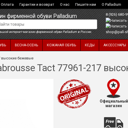
Оплата
Гарантии и возврат
О нас
Пишите нам
О Palladium
8 (926) 680-9
ин фирменной обуви Palladium
shop@pall-s
ьшой интернет-магазин фирменной обуви Palladium в России.
УВЬ
ВЕСНА-ОСЕНЬ
КОЖАНАЯ ОБУВЬ
КЕДЫ
АКСЕССУАРЫ
217 высокие бежевые
labrousse Tact 77961-217 выс
Официальный
магазин