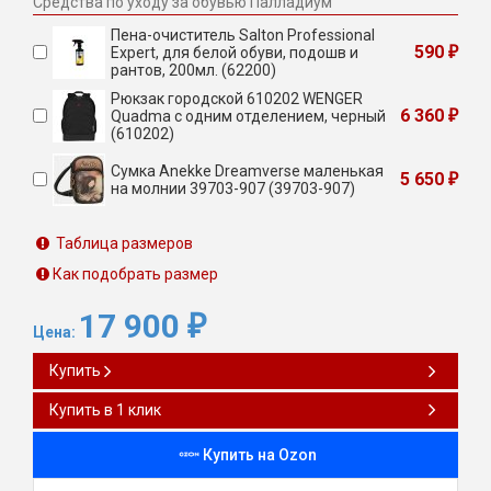
Средства по уходу за обувью Палладиум
Пена-очиститель Salton Professional
590
Expert, для белой обуви, подошв и
₽
рантов, 200мл. (62200)
Рюкзак городской 610202 WENGER
6 360
Quadma с одним отделением, черный
₽
(610202)
Сумка Anekke Dreamverse маленькая
5 650
₽
на молнии 39703-907 (39703-907)
Таблица размеров
Как подобрать размер
17 900
₽
Цена:
Купить
Купить в 1 клик
Купить на Ozon