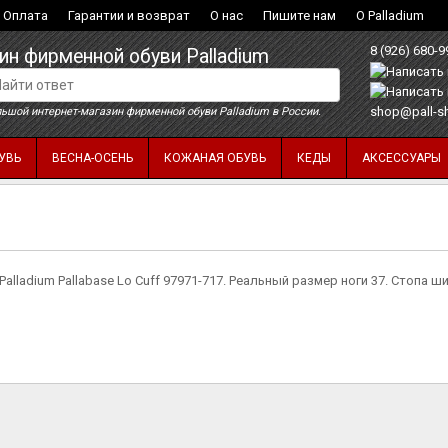
Оплата
Гарантии и возврат
О нас
Пишите нам
О Palladium
8 (926) 680-9
ин фирменной обуви Palladium
shop@pall-s
ьшой интернет-магазин фирменной обуви Palladium в России.
УВЬ
ВЕСНА-ОСЕНЬ
КОЖАНАЯ ОБУВЬ
КЕДЫ
АКСЕССУАРЫ
alladium Pallabase Lo Cuff 97971-717. Реальный размер ноги 37. Стопа 