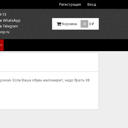
Регистрация
Вход
9-13
Корзина
0
0
₽
hop.ru
широкая. Если Ваша обувь маломерит, надо брать 38