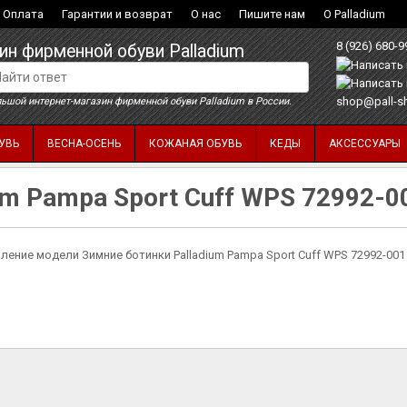
Оплата
Гарантии и возврат
О нас
Пишите нам
О Palladium
8 (926) 680-9
ин фирменной обуви Palladium
shop@pall-s
ьшой интернет-магазин фирменной обуви Palladium в России.
УВЬ
ВЕСНА-ОСЕНЬ
КОЖАНАЯ ОБУВЬ
КЕДЫ
АКСЕССУАРЫ
um Pampa Sport Cuff WPS 72992-0
ление модели Зимние ботинки Palladium Pampa Sport Cuff WPS 72992-001 