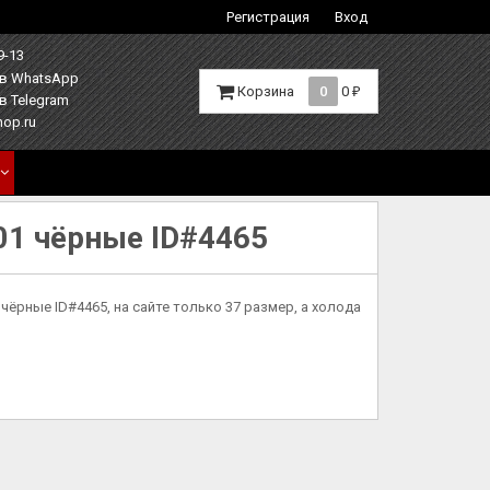
Регистрация
Вход
9-13
Корзина
0
0
₽
hop.ru
01 чёрные ID#4465
чёрные ID#4465, на сайте только 37 размер, а холода