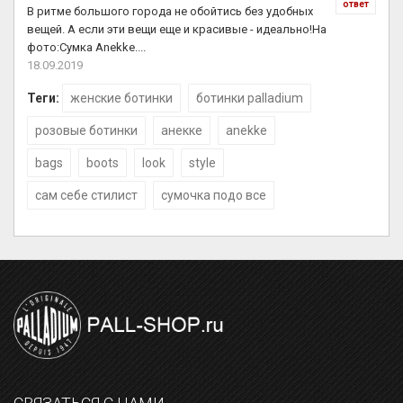
ответ
В ритме большого города не обойтись без удобных
вещей. А если эти вещи еще и красивые - идеально!На
фото:Сумка Anekke....
18.09.2019
Теги:
женские ботинки
ботинки palladium
розовые ботинки
анекке
anekke
bags
boots
look
style
сам себе стилист
сумочка подо все