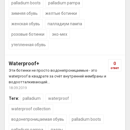
palladium boots
palladium pampa
зимняя обувь
желтые ботинки
женская обувь
палладиум пампа
розовые ботинки
эко-мех
утепленная обувь
Waterproof+
0
ответ
Эти ботинки не просто водонепроницаемые - это
waterproof в квадрате за счёт внутренней мембраны и
водоотталкивающей...
18.09.2019
Теги:
palladium
waterproof
waterproof collection
водонепроницаемая обувь
palladium boots
palladium pampa
паллы