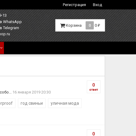
Регистрация
Вход
9-13
Корзина
0
0
₽
hop.ru
0
ответ
собо...
16 января 2019 20:30
erproof
год свиньи
уличная мода
0