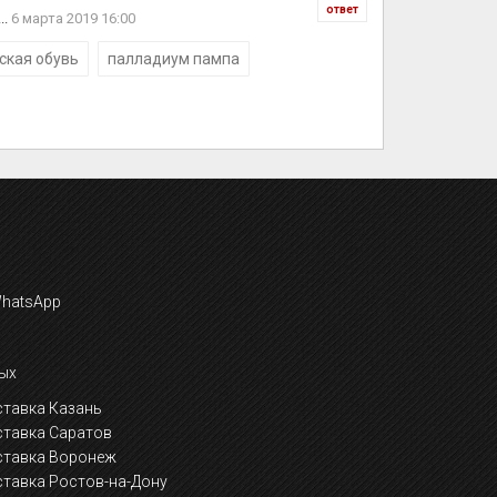
ответ
..
6 марта 2019 16:00
ская обувь
палладиум пампа
ых
тавка Казань
ставка Саратов
ставка Воронеж
тавка Ростов-на-Дону