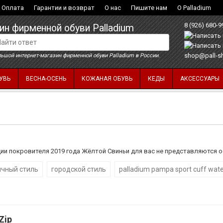
Оплата
Гарантии и возврат
О нас
Пишите нам
О Palladium
8 (926) 680-9
ин фирменной обуви Palladium
shop@pall-s
ьшой интернет-магазин фирменной обуви Palladium в России.
УВЬ
ВЕСНА-ОСЕНЬ
КОЖАНАЯ ОБУВЬ
КЕДЫ
АКСЕССУАРЫ
ции покровителя 2019 года Жёлтой Свиньи для вас не представляются о
ичный стиль
городской стиль
palladium pampa sport cuff wat
Zip