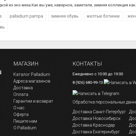
ой из эко-меха.Как вы уже, наверное, заметили, зимняя коллекция как.
s
palladium pampa
зимняя обувь
желтые ботинки
жен
увь
МАГАЗИН
КОНТАКТЫ
Ежедневно с 10:00 до 19:00
Каталог Palladium
Адреса магазинов
8 (926) 680-99-13
Доставка
Оплата
Гарантии и возврат
Обработка персональных данн
О нас
Доставка Санкт-Петербург
Дос
Оферта
Доставка Новосибирск
До
Пишите нам
Доставка Краснодар
До
О Palladium
Доставка Екатеринбург
Дос