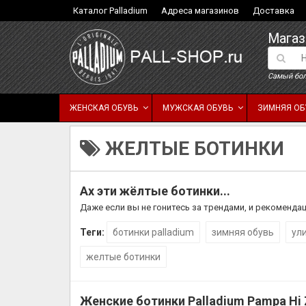
Каталог Palladium
Адреса магазинов
Доставка
Магаз
Самый бол
ЖЕНСКАЯ ОБУВЬ
МУЖСКАЯ ОБУВЬ
ЗИМНЯЯ ОБ
ЖЕЛТЫЕ БОТИНКИ
Ах эти жёлтые ботинки...
Даже если вы не гонитесь за трендами, и рекоменда
Теги:
ботинки palladium
зимняя обувь
ул
желтые ботинки
Женские ботинки Palladium Pampa Hi 