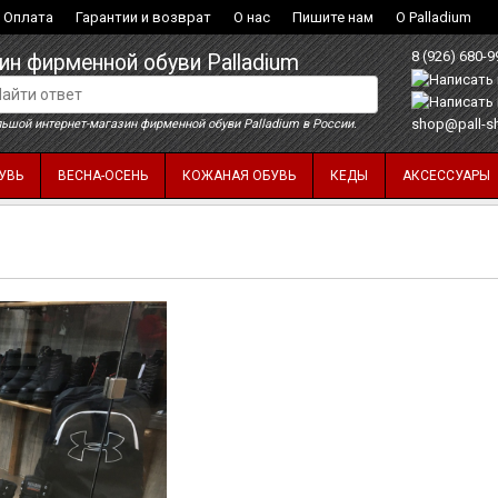
Оплата
Гарантии и возврат
О нас
Пишите нам
О Palladium
8 (926) 680-9
ин фирменной обуви Palladium
shop@pall-s
ьшой интернет-магазин фирменной обуви Palladium в России.
УВЬ
ВЕСНА-ОСЕНЬ
КОЖАНАЯ ОБУВЬ
КЕДЫ
АКСЕССУАРЫ