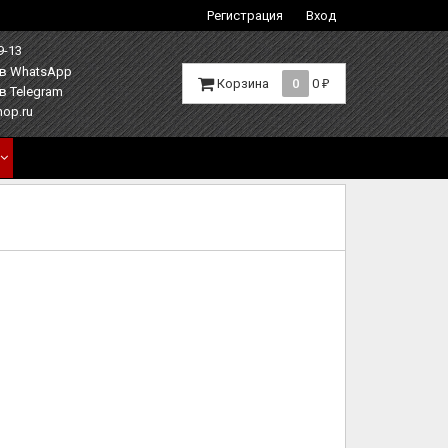
Регистрация
Вход
9-13
Корзина
0
0
₽
hop.ru