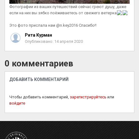
Фотографии из ваших путешествий сейчас греют душу, даже
если на них вы зябко поёживаетесь от свежего ветерка
⠀
Это фото прислала нам @n.key2016 Спасибо!!
Рита Курман
Опубликовано: 14 апреля 2020
0 комментариев
ДОБАВИТЬ КОММЕНТАРИЙ
Чтобы добавить комментарий,
зарегистрируйтесь
или
войдите