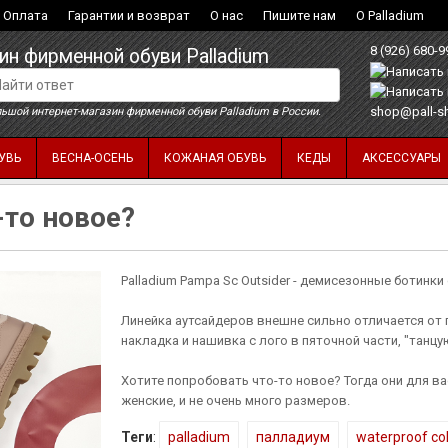
Оплата
Гарантии и возврат
О нас
Пишите нам
О Palladium
8 (926) 680-9
ин фирменной обуви Palladium
shop@pall-s
ьшой интернет-магазин фирменной обуви Palladium в России.
УВЬ
ВЕСНА-ОСЕНЬ
КОЖАНАЯ ОБУВЬ
КЕДЫ
АКСЕССУАРЫ
-то новое?
Palladium Pampa Sc Outsider - демисезонные ботинк
Линейка аутсайдеров внешне сильно отличается от п
накладка и нашивка с лого в пяточной части, "танц
Хотите попробовать что-то новое? Тогда они для ва
женские, и не очень много размеров.
Теги
:
palladium
палладиум
waterproof col