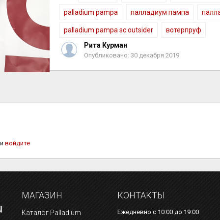
palladium pampa
палладиум пампа
палла
palladium pampa sc outsider
вотерпруф
Рита Курман
Опубликовано: 30 декабря 2019
ли
войдите
МАГАЗИН
КОНТАКТЫ
Ежедневно с 10:00 до 19:00
Каталог Palladium