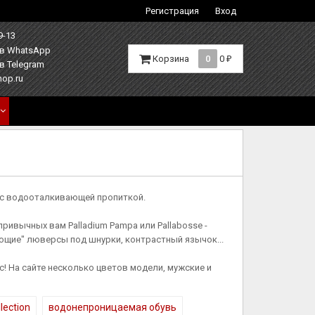
Регистрация
Вход
9-13
Корзина
0
0
₽
hop.ru
и с водооталкивающей пропиткой.
ривычных вам Palladium Pampa или Pallabosse -
ующие" люверсы под шнурки, контрастный язычок...
с! На сайте несколько цветов модели, мужские и
lection
водонепроницаемая обувь