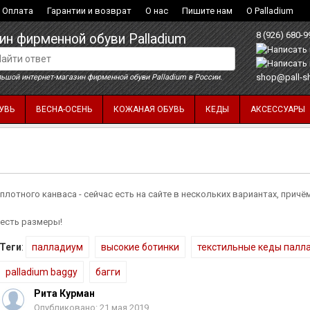
Оплата
Гарантии и возврат
О нас
Пишите нам
О Palladium
8 (926) 680-9
ин фирменной обуви Palladium
shop@pall-s
ьшой интернет-магазин фирменной обуви Palladium в России.
УВЬ
ВЕСНА-ОСЕНЬ
КОЖАНАЯ ОБУВЬ
КЕДЫ
АКСЕССУАРЫ
плотного канваса - сейчас есть на сайте в нескольких вариантах, причё
 есть размеры!
Теги
:
палладиум
высокие ботинки
текстильные кеды палл
palladium baggy
багги
Рита Курман
Опубликовано: 21 мая 2019