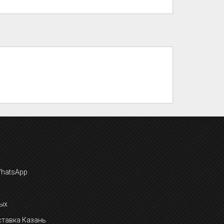
ых
тавка Казань