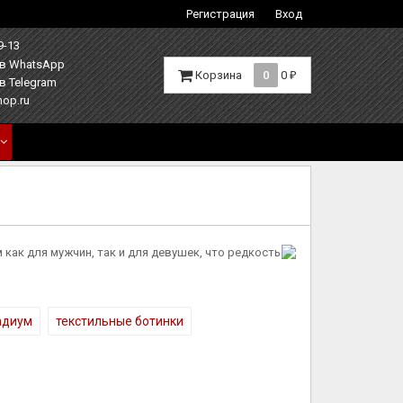
Регистрация
Вход
9-13
Корзина
0
0
₽
hop.ru
м как для мужчин, так и для девушек, что редкость
адиум
текстильные ботинки