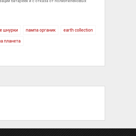
зации батареек и с отказа от полиэтиленовых
е шнурки
пампа органик
earth collection
а планета