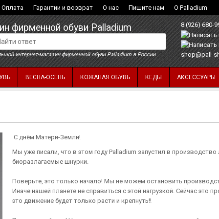
Оплата
Гарантии и возврат
О нас
Пишите нам
О Palladium
8 (926) 680-9
ин фирменной обуви Palladium
shop@pall-s
ьшой интернет-магазин фирменной обуви Palladium в России.
УВЬ
ВЕСНА-ОСЕНЬ
КОЖАНАЯ ОБУВЬ
КЕДЫ
АКСЕССУАРЫ
С днём Матери-Земли!
Мы уже писали, что в этом году Palladium запустил в производство 
биоразлагаемые шнурки.
Поверьте, это только начало! Мы не можем остановить производст
Иначе нашей планете не справиться с этой нагрузкой. Сейчас это пр
это движение будет только расти и крепнуть!!