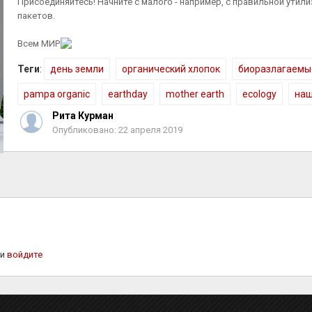
Присоединяйтесь! Начните с малого - например, с правильной утили
пакетов.
Всем МИР
Теги
:
день земли
органический хлопок
биоразлагаемы
pampa organic
earthday
mother earth
ecology
наш
Рита Курман
Опубликовано: 22 апреля 2019
ли
войдите