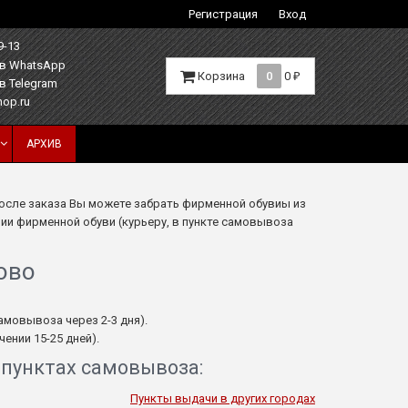
Регистрация
Вход
9-13
Корзина
0
0
₽
hop.ru
АРХИВ
после заказа Вы можете забрать фирменной обувиы из
нии фирменной обуви (курьеру, в пункте самовывоза
ово
самовывоза через 2-3 дня).
ении 15-25 дней).
 пунктах самовывоза:
Пункты выдачи в других городах