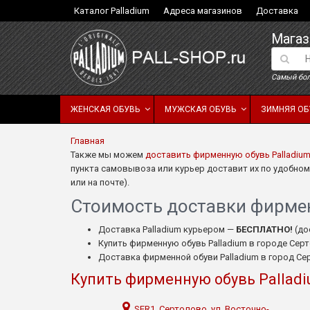
Каталог Palladium
Адреса магазинов
Доставка
Магаз
Самый бол
ЖЕНСКАЯ ОБУВЬ
МУЖСКАЯ ОБУВЬ
ЗИМНЯЯ ОБ
Главная
Также мы можем
доставить фирменную обувь Palladiu
пункта самовывоза или курьер доставит их по удобному
или на почте).
Стоимость доставки фирмен
Доставка Palladium курьером —
БЕСПЛАТНО!
(до
Купить фирменную обувь Palladium в городе Се
Доставка фирменной обуви Palladium в город С
Купить фирменную обувь Pallad
SER1, Сертолово, ул. Восточно-