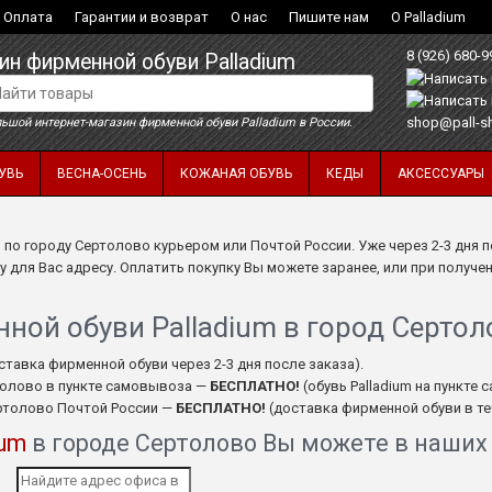
Оплата
Гарантии и возврат
О нас
Пишите нам
О Palladium
8 (926) 680-9
ин фирменной обуви Palladium
shop@pall-s
ьшой интернет-магазин фирменной обуви Palladium в России.
УВЬ
ВЕСНА-ОСЕНЬ
КОЖАНАЯ ОБУВЬ
КЕДЫ
АКСЕССУАРЫ
m
по городу Сертолово курьером или Почтой России. Уже через 2-3 дня 
 для Вас адресу. Оплатить покупку Вы можете заранее, или при получе
ной обуви Palladium в город Сертол
ставка фирменной обуви через 2-3 дня после заказа).
ртолово в пункте самовывоза —
БЕСПЛАТНО!
(обувь Palladium на пункте 
ертолово Почтой России —
БЕСПЛАТНО!
(доставка фирменной обуви в теч
ium
в городе Сертолово Вы можете в наших