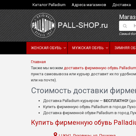
Каталог Palladium
Адреса магазинов
Доставка
Магаз
Самый бол
ЖЕНСКАЯ ОБУВЬ
МУЖСКАЯ ОБУВЬ
ЗИМНЯЯ ОБ
Главная
Также мы можем
доставить фирменную обувь Palladiu
пункта самовывоза или курьер доставит их по удобному
или на почте).
Стоимость доставки фирмен
Доставка Palladium курьером —
БЕСПЛАТНО!
(до
Купить фирменную обувь Palladium в городе Лух
Доставка фирменной обуви Palladium в город Л
Купить фирменную обувь Pallad
LUKH1, Луховицы, ул. Пушкина