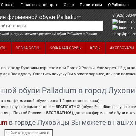
Оплата
Гарантии и возврат
О нас
Пишите нам
О Palladium
8 (926) 680-9
ин фирменной обуви Palladium
shop@pall-s
ьшой интернет-магазин фирменной обуви Palladium в России.
УВЬ
ВЕСНА-ОСЕНЬ
КОЖАНАЯ ОБУВЬ
КЕДЫ
АКСЕССУАРЫ
m
по городу Луховицы курьером или Почтой России. Уже через 1-2 дня п
 для Вас адресу. Оплатить покупку Вы можете заранее, или при получе
ной обуви Palladium в город Лухов
ставка фирменной обуви через 1-2 дня после заказа).
овицы в пункте самовывоза —
БЕСПЛАТНО!
(обувь Palladium на пункте с
уховицы Почтой России —
БЕСПЛАТНО!
(доставка фирменной обуви в тече
ium
в городе Луховицы Вы можете в наших 