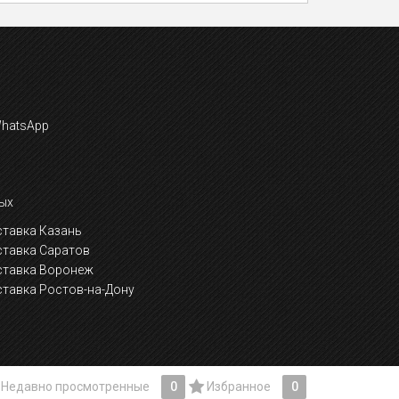
ых
тавка Казань
ставка Саратов
ставка Воронеж
тавка Ростов-на-Дону
Недавно просмотренные
0
Избранное
0