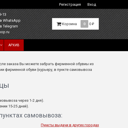
Регистрация
Вход
9-13
Корзина
0
0
₽
hop.ru
АРХИВ
осле заказа Вы можете забрать фирменной обувиы из
нии фирменной обуви (курьеру, в пункте самовывоза
ицы
амовывоза через 1-2 дня).
нии 15-25 дней).
пунктах самовывоза:
Пункты выдачи в других городах