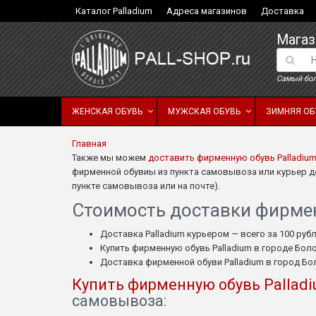
Каталог Palladium
Адреса магазинов
Доставка
Магаз
Самый бол
ЖЕНСКАЯ ОБУВЬ
МУЖСКАЯ ОБУВЬ
ЗИМНЯЯ ОБ
Главная
Также мы можем
доставить фирменную обувь Palladiu
фирменной обувиы из пункта самовывоза или курьер дос
пункте самовывоза или на почте).
Стоимость доставки фирменн
Доставка Palladium курьером — всего за 100 рубл
Купить фирменную обувь Palladium в городе Бол
Доставка фирменной обуви Palladium в город Бо
Купить фирменную обувь Pallad
самовывоза: