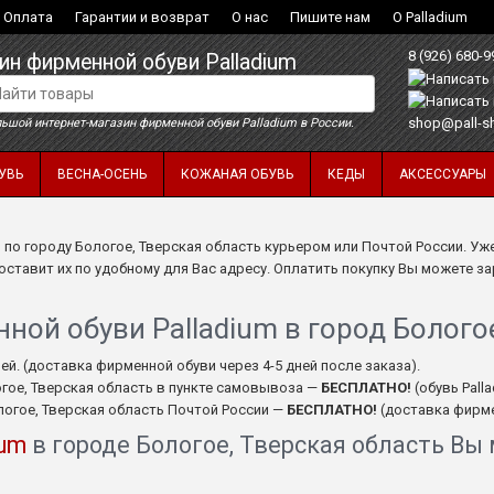
Оплата
Гарантии и возврат
О нас
Пишите нам
О Palladium
8 (926) 680-9
ин фирменной обуви Palladium
shop@pall-s
ьшой интернет-магазин фирменной обуви Palladium в России.
УВЬ
ВЕСНА-ОСЕНЬ
КОЖАНАЯ ОБУВЬ
КЕДЫ
АКСЕССУАРЫ
m
по городу Бологое, Тверская область курьером или Почтой России. Уже
тавит их по удобному для Вас адресу. Оплатить покупку Вы можете зар
ой обуви Palladium в город Бологое
ей. (доставка фирменной обуви через 4-5 дней после заказа).
огое, Тверская область в пункте самовывоза —
БЕСПЛАТНО!
(обувь Pall
логое, Тверская область Почтой России —
БЕСПЛАТНО!
(доставка фирмен
ium
в городе Бологое, Тверская область Вы