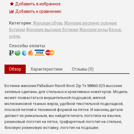
Добавить в избранное
Добавить к сравнению
Категории:
Женская обувь
Женские весенне-осенние
ботинки
Женские высокие ботинки
Женские кеды
Весна-
осень
Способы оплаты
Обзор
Характеристики
Отзывы (0)
Ботинки женские Palladium Revolt Boot Zip Tx 98860-325 высокие
зеленые сделаны для стильных и креативных новаторов. Модель
может похвастаться внушительной подошвой, мягкой
молескиновой тканью верха, удобной текстильной подкладкой,
плоской петлей и тесненной формой на пятке. И наконец детали
делают их уникальным, вы найдете печать логотипа на язычке,
резиновый логотип на пятке, трафаретный логотип на стельке,
боковую резиновую вставку, логотип на подошве.