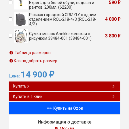
590
Expert, для белой обуви, подошв и
₽
рантов, 200мл. (62200)
Рюкзак городской GRIZZLY с одним
4 000
отделением RQL-218-4/3 (RQL-218-
₽
4/3)
Сумка-мешок Anekke женская с
3 800
₽
рисунком 38484-001 (38484-001)
Таблица размеров
Как подобрать размер
14 900
₽
Цена:
Купить
Купить в 1 клик
Купить на Ozon
Информация о доставке
Москва